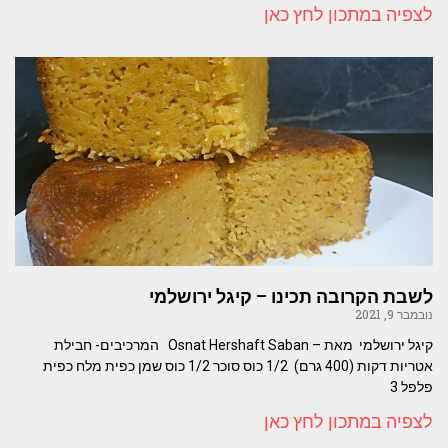
לצפיה במתכון לחץ כאן
לשבת הקרובה תכינו – קיגל ירושלמי
נובמבר 9, 2021
קיגל ירושלמי מאת – Osnat Hershaft Saban המרכיבים- חבילת
אטריות דקות (400 גרם) 1/2 כוס סוכר 1/2 כוס שמן כפית מלח כפית
פלפל 3
לצפיה במתכון לחץ כאן