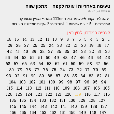
טעימה באחריות ! עוגה לקפה – מתכון שווה
אוגוסט 27, 2022
עוגה ליד הקפה☕ טעימה באחריות👌🏻🥧 מאת – מעיין אבוצדקה
המרכיבים – 5 ביצים שלמות L 1 כוס סוכר 2 שקיות סוכר וניל חצי כוס
לצפיה במתכון לחץ כאן
16
15
14
13
12
11
10
9
8
7
6
5
4
3
2
1
29
28
27
26
25
24
23
22
21
20
19
18
17
42
41
40
39
38
37
36
35
34
33
32
31
30
55
54
53
52
51
50
49
48
47
46
45
44
43
68
67
66
65
64
63
62
61
60
59
58
57
56
80
79
78
77
76
75
74
73
72
71
70
69
93
92
91
90
89
88
87
86
85
84
83
82
81
104
103
102
101
100
99
98
97
96
95
94
115
114
113
112
111
110
109
108
107
106
105
126
125
124
123
122
121
120
119
118
117
116
136
135
134
133
132
131
130
129
128
127
146
145
144
143
142
141
140
139
138
137
156
155
154
153
152
151
150
149
148
147