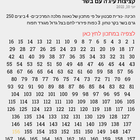
קציצות עיג'ה עם בשר
יוני 10, 2021
הכינה -נורית סבטון על פי מתכון של נאווה מלכה המרכיבים- 4 ביצים 250
גרם בשר בקר טחון. 3 כפות פירורי לחם בצל גדול מגורד תפוח
לצפיה במתכון לחץ כאן
16
15
14
13
12
11
10
9
8
7
6
5
4
3
2
1
29
28
27
26
25
24
23
22
21
20
19
18
17
42
41
40
39
38
37
36
35
34
33
32
31
30
55
54
53
52
51
50
49
48
47
46
45
44
43
68
67
66
65
64
63
62
61
60
59
58
57
56
80
79
78
77
76
75
74
73
72
71
70
69
93
92
91
90
89
88
87
86
85
84
83
82
81
104
103
102
101
100
99
98
97
96
95
94
115
114
113
112
111
110
109
108
107
106
105
126
125
124
123
122
121
120
119
118
117
116
136
135
134
133
132
131
130
129
128
127
146
145
144
143
142
141
140
139
138
137
156
155
154
153
152
151
150
149
148
147
167
166
165
164
163
162
161
160
159
158
157