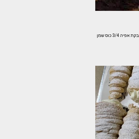
המתכון של אילנה אפינגר עם שינויים קלים שלי ג'ודי פלטי המרכיבים- לבצק: שתים וחצי כוסות קמח 1 אבקת אפיה 3/4 כוס שמן