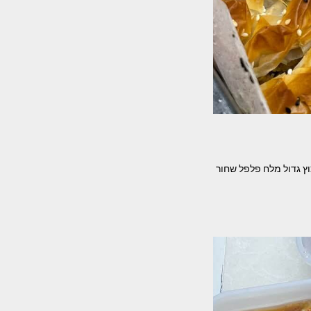
 חבילה פילו מצונן 2 תפוחי אדמה בצל קצוץ גדול מלח פלפל שחור