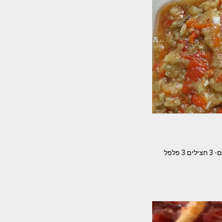
בלהה לנדאו המוכשרת משתפת אותנו בסלטי השבת שלה קל וטעים המרכיבים- לסלט חציל ופלפל אדום- 3 חצילים 3 פלפל