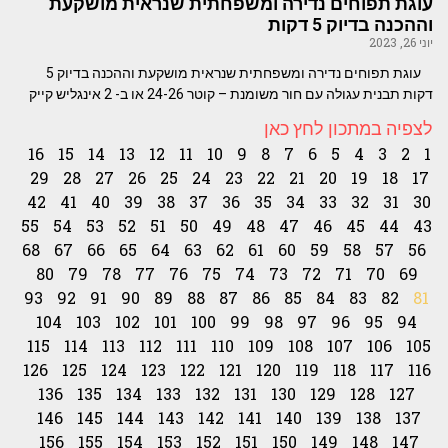
עוגת תפוחים נדירה ומשפחתית שנראית מושקעת
וההכנה בדיוק 5 דקות
יוני 26, 2023
עוגת תפוחים נדירה ומשפחתית שנראית מושקעת וההכנה בדיוק 5
דקות תבנית עגולה עם חור משומנת – קוטר 24-26 או ב- 2 אינגליש קייק
לצפיה במתכון לחץ כאן
16
15
14
13
12
11
10
9
8
7
6
5
4
3
2
1
29
28
27
26
25
24
23
22
21
20
19
18
17
42
41
40
39
38
37
36
35
34
33
32
31
30
55
54
53
52
51
50
49
48
47
46
45
44
43
68
67
66
65
64
63
62
61
60
59
58
57
56
80
79
78
77
76
75
74
73
72
71
70
69
93
92
91
90
89
88
87
86
85
84
83
82
81
104
103
102
101
100
99
98
97
96
95
94
115
114
113
112
111
110
109
108
107
106
105
126
125
124
123
122
121
120
119
118
117
116
136
135
134
133
132
131
130
129
128
127
146
145
144
143
142
141
140
139
138
137
156
155
154
153
152
151
150
149
148
147