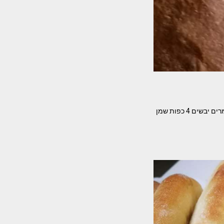
לחם מקמח כוסמין מלא המתכון של אילנה לוי המרכיבים- ק"ג קמח כוסמין מלא 2 כפות סוכר 2 כפות שמרים יבשים 4 כפות שמן