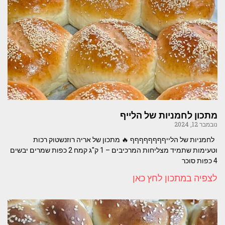
מתכון לחמניות של הלייף
נובמבר 12, 2024
לחמניות של הלייףףףףףףףף 🔥 מתכון של אריה רוזנשטוק רכות
וטעימות שתמיד מצליחות המרכיבים – 1 ק"ג קמח 2 כפות שמרים יבשים
4 כפות סוכר
לצפיה במתכון לחץ כאן