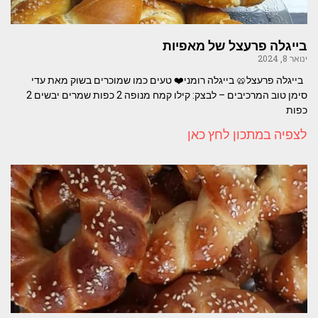
בייגלה פרעצל של מאפיות
ינואר 8, 2024
בייגלה פרעצל🥨 בייגלה רומני⁦❤️⁩⁦⁩ טעים כמו שמוכרים בשוק מאת עדי
סימן טוב המרכיבים – לבצק: קילו קמח מנופה 2 כפות שמרים יבשים 2
כפות
לצפיה במתכון לחץ כאן