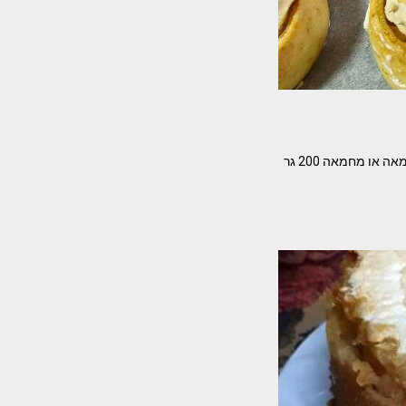
המתכון והוראות הכנה של דפנה ממן בר עוגיות שושנים המוצלחות ביותר המרכיבים – בצק 4 חלמונים חמאה או מחמאה 200 גר