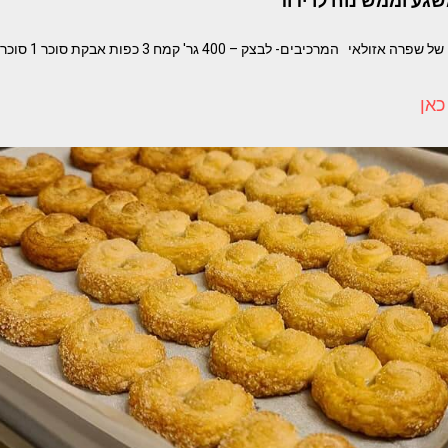
גע וממש נוח לרידוד
בצק פריך מעולה המתכון
כאן