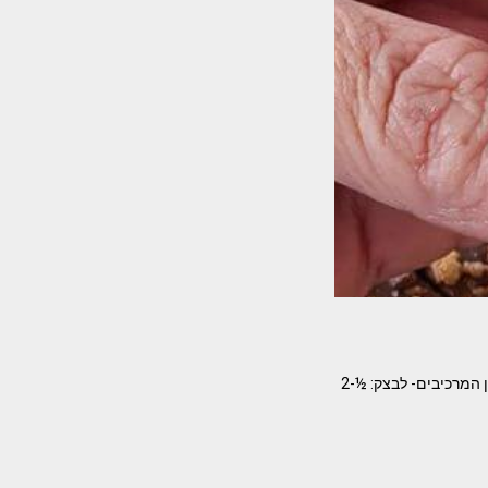
עוגת שכבות נס קפה ושוקולד כוס מדידה חד פעמית חמה מתאים לתבנית בנונית 20/30 מאת נועם זיגדון המרכיבים- לבצק: ½-2