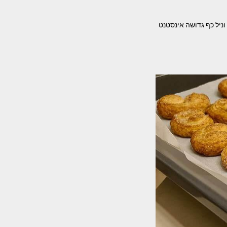
 של שפרה אזולאי המרכיבים- לבצק – 400 גר' קמח 3 כפות אבקת סוכר 1 סוכר וניל כף גדושה אינסטנט