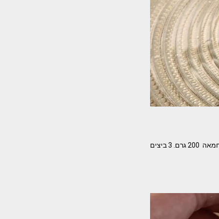
עוגיות רחת לוקום ממש נמסות בפה מתכון קל ותמיד מצליח. מאת – רבקה טל המרכיבים- מחמאה או חמאה 200 גרם. 3 ביצים