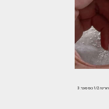
עוגיות של סבתא מאת עטרה ז׳ורנו המרכיבים- 2.5 כוסות קמח. שקית אבקת אפיה. 200 גרם חמאה או מרגרינה 1/2 כוס סוכר. 3