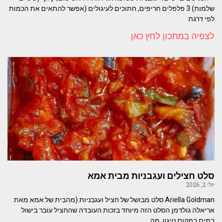
שלמות) 3 פלפלים חריפים, חתוכים לעיגולים (אפשר להתאים את הכמות
לפי דרגת
לצפיה במתכון לחץ כאן
סלט חצילים ועגבניות מבית אמא
יולי 2, 2026
Ariella Goldman סלט מבושל של חציל ועגבניות (מהבית של אמא מאת
אריאלה גולדמן הסלט הזה מיוחד בזכות העובדה שהחציל עובר בישול
במים במקום טיגון, מה