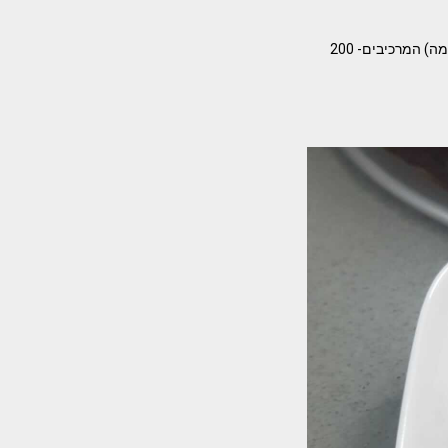
העוגה ממתכון של סבתא מאת – Dana Canales תבנית מלבנית 20/30 *כוס מידה אוניברסלי (שתייה חמה) המרכיבים- 200