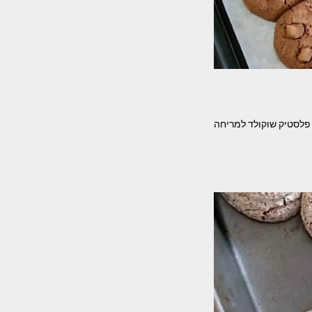
מתוקות מידי, קלות להכנה. מאת – אתי טל המרכיבים- 2 כוסות קמח 2 כוסות פלסטיק שוקולד למריחה