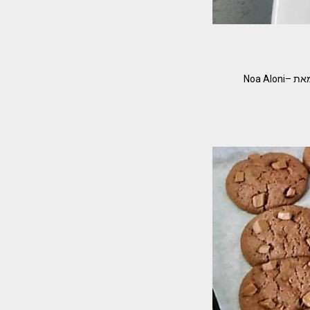
עוגת פרג שוקולד מעלפתתתת מזכירה טעם ילדות מבית אימי קלה וטעימה! אני הכנתי פרווה והיא אש! מאת –Noa Aloni