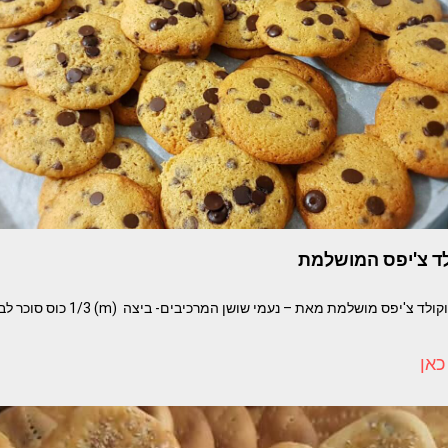
לד צ'יפס המושלמת
כאן