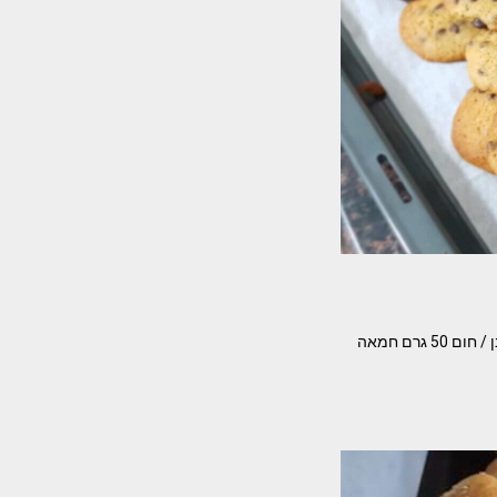
מתכון מעולה לעוגיית שוקולד צ'יפס מושלמת מאת – נעמי שושן המרכיבים- ביצה (m) 1/3 כוס סוכר לבן / חום 50 גרם חמאה