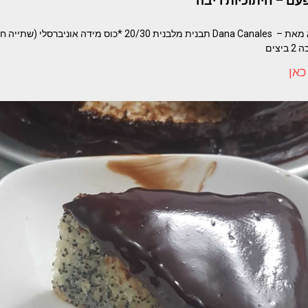
ם – חיתוכיות ריבה
צים
כאן