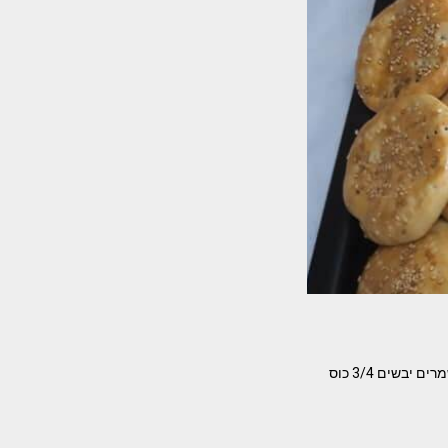
בעבע בתמר — כעכי תמרים מסורת עיראקית מתכון מאת כרמלה לוזון המרכיבים- ק"ג קמח כף גדושה שמרים יבשים 3/4 כוס