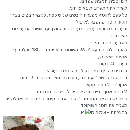
רום וכפית תמצית שקדים.
לאחד את התערובות באופן ידני,
כל פעם להוסיף מקערת היבשים שלוש כפות לקצף הביצים בצידי
הקערה כדי שהקצף לא יפול
ולערבב בתנועות עטיפה בעדינות ולהמשיך עד ששתי התערובות
מאוחדות.
לא לערבב יותר מידי.
להעביר לתבנית עגולה 26 משומנת ולאפות ב – 180 מעלות עד
שקיסם יוצא נקי,
בערך 40 דקות.
בינתיים להכין רוטב שוקולד להרטבת העוגה:
בסיר קטן לבשל 1 ועוד רבע כוס מים, חצי כוס סוכר, 3 כפות
שוקולית, 2 כפות קקאו,
2 כפות שמן וכפית תמצית וניל. לבשל עד הרתחה.
כשהעוגה יוצאת מהתנור לדקור בעזרת קיסם כמה חורים ואז לשפוך
מעליה את רוטב השוקולד.
בהצלחה – אילנה לוי