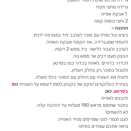
גרידה מחצי תפוז
1 אבקת אפייה
2 וחצי כוסות קמח
ההכנה –
ביצים וניל ומלח עם סוכר לערבב יחד במטרפה ידנית
להוסיף שמן,גרידה, ואז הקמח ואבקת האפיה.
לערבב ולעבור ללישה ביד,ממש 2 דקות.
הבצק מעט דביק אך ממש נוח.
לכדרר כדורים ,לאחוז בכדור כמו בסרטון
ולטבול בסוכר,רק בחלק העליון,
להניח את העוגיה עם החלק עם הסוכר כלפי מעלה.
בעזרת כוס/קורצן/פקק של בקבוק,לסמן דוגמא על העוגייה
כמו
בסרטון.
כאן
להכניס לאפייה
בתנור שחומם מראש 180 מעלות עד הזהבה קלה.
לא להשחים!
לצנן לגמרי לפני שמרימים מנייר האפייה.
נראה אתכם עומדים בפיתוי