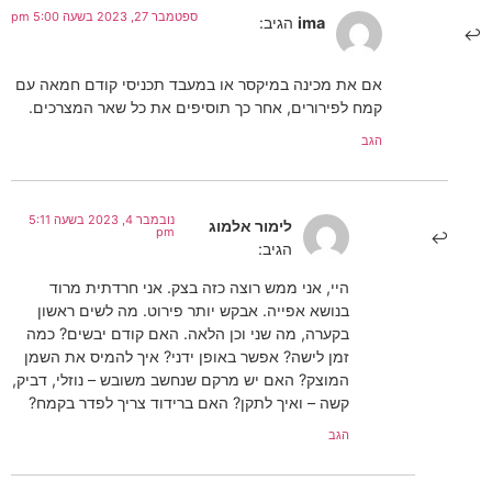
ספטמבר 27, 2023 בשעה 5:00 pm
ima
הגיב:
אם את מכינה במיקסר או במעבד תכניסי קודם חמאה עם
קמח לפירורים, אחר כך תוסיפים את כל שאר המצרכים.
הגב
נובמבר 4, 2023 בשעה 5:11
לימור אלמוג
pm
הגיב:
היי, אני ממש רוצה כזה בצק. אני חרדתית מרוד
בנושא אפייה. אבקש יותר פירוט. מה לשים ראשון
בקערה, מה שני וכן הלאה. האם קודם יבשים? כמה
זמן לישה? אפשר באופן ידני? איך להמיס את השמן
המוצק? האם יש מרקם שנחשב משובש – נוזלי, דביק,
קשה – ואיך לתקן? האם ברידוד צריך לפדר בקמח?
הגב