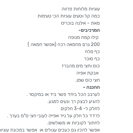
עוגיות מלוחות פרווה
כמה קל וטעים עוגיות הכי טעימות
מאת – אילנה בוכריס
המרכיבים-
קילו קמח מנופה
200 גרם מחמאה רכה (אפשר חמאה )
כף מלח
כף סוכר
כוס וחצי מים מהברז
אבקת אפיה
חצי כוס שמן.
ההכנה –
לערבב הכל ביחד פשר ביד או במיקסר .
להגיע לבצק רך ונעים למגע.
לחלק ל- 3-4 חלקים
לרדד כל חלק על נייר אפייה לעובי חצי ס"מ בערך .
לחתוך לקוביות או משולשים.
אפשר להכין גם כעכים עגולים או אפשר במכונת עוגיו