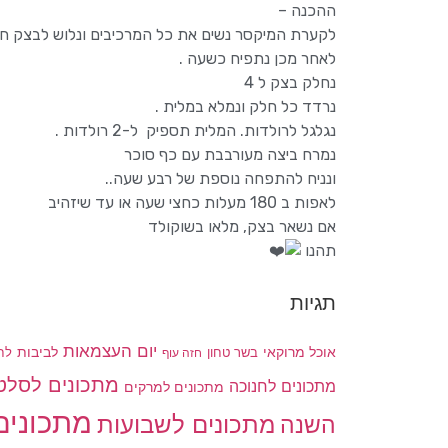
ההכנה –
לקערת המיקסר נשים את כל המרכיבים ונלוש לבצק חל
לאחר מכן נתפיח כשעה .
נחלק בצק ל 4
נרדד כל חלק ונמלא במלית .
נגלגל לרולדות. המלית תספיק ל-2 רולדות .
נמרח ביצה מעורבבת עם כף סוכר
ונניח להתפחה נוספת של רבע שעה..
לאפות ב 180 מעלות כחצי שעה או עד שיזהיב
אם נשאר בצק, מלאו בשוקולד
תהנו
תגיות
יום העצמאות
לביבות
אוכל מרוקאי
בשר טחון
חזה עוף
לח
מתכונים לסלט
מתכונים לחנוכה
מתכונים למרקים
מתכונים
מתכונים לשבועות
השנה