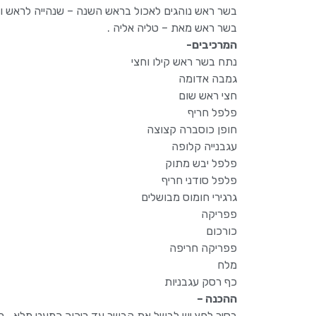
בשר ראש נוהגים לאכול בראש השנה – שנהייה לראש ול
בשר ראש מאת – טליה אליה .
המרכיבים-
נתח בשר ראש קילו וחצי
גמבה אדומה
חצי ראש שום
פלפל חריף
חופן כוסברה קצוצה
עגבנייה קלופה
פלפל יבש מתוק
פלפל סודני חריף
גרגירי חומוס מבושלים
פפריקה
כורכום
פפריקה חריפה
מלח
כף רסק עגבניות
ההכנה –
בסיר לחץ יש לבשל את הבשר עד ריכוך כמעט מלא . בע