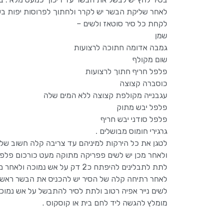
לאחר שליקת הבשר יש לקרר ולחתוך לפרוסות יפות בעו
לקחת כל סיר סוטאז ולשים –
שמן
גמבה אדומה חתוכה לרצועות
שום מקולף
פלפל חריף חתוך לרצועות
כוסברה קצוצה
עגבנייה מקולפת קצוצה ללא המים שלה
פלפל יבש מתוק
פלפל סודני יבש חריף
גרגירי חומוס מבושלים .
לטגן את כל הירקות למיניהם עד צריבה קלה חשוב שלא
ולאחר מכן יש לשים פפריקה מתוקה מעט כורכום פלפל
לתת לתבלינים להיפתח כ2 דק על אש נמוכה ולאחר מכן יש לשים בקערה כף רסק עגבניות ולמהול אותו במים ולשפוך על כל הירקות והתבלינים .
לאחר רתיחה קלה של הסיר יש להכניס את הבשר ראש ו
לשים נייר אפיה רטוב ולתת לסיר להתבשל על אש נמוכה 
מומלץ להגשה ליד לחם בית או קוסקוס .