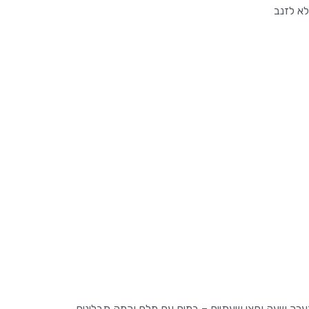
א לזנב
רך שעה וחצי שעתיים – במים עם מלח וכמה תבלינים.