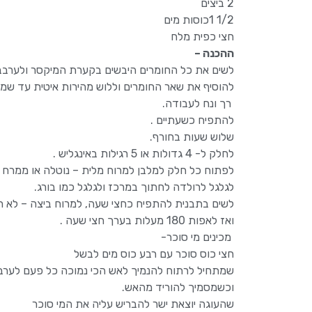
2 ביצים
1/2 1כוסות מים
חצי כפית מלח
ההכנה –
לשים את כל החומרים היבשים בקערת המיקסר ולערבב
להוסיף את שאר החומרים וללוש מהירות איטית עד שמ
רך ונח לעבודה.
להתפיח כשעתיים .
שלוש שעות בחורף.
לחלק ל- 4 גדולות או 5 רגילות באינגליש .
לפתוח כל חלק למלבן למרוח מלית – נוטלה או ממרח ש
לגלגל לרולדה לחתוך במרכז ולגלגל כמו בורג.
לשים בתבנית להתפיח כחצי שעה, למרוח ביצה – לא חי
ואז לאפות 180 מעלות בערך חצי שעה .
מכינים מי סוכר-
חצי כוס סוכר עם רבע כוס מים לבשל
שמתחיל לרתוח להנמיך לאש הכי נמוכה כל פעם לערב
וכשמסמיך להוריד מהאש.
שהעוגה יוצאת ישר להבריש עליה את המי סוכר