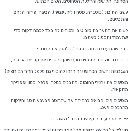
הטחונה, הקישוא והדלעת הסחוטים, השום הכתוש,
עשבי התיבול (כוסברה, פטרוזיליה, שמיר), הביצה, פירורי הלחם
והתבלינים.
לשים את התערובת טוב טוב, ומניחים לה בצד לכמה דקות כדי
שתעמוד ותספוג טעמים.
בזמן שהתערובת נחה, מתחילים להכין את הרוטב:
בסיר רחב ושטוח מחממים מעט שמן ומטגנים את קוביות הגמבה,
העגבניות והשום הכתוש (זה הזמן להוסיף גם פלפל חריף אם רוצים).
מוסיפים את גרגירי החומוס ומתבלים במלח, פלפל, כמון ופפריקה
מרוקאית.
מוסיפים מים ומביאים לרתיחה עד שהרוטב מבעבע היטב והירקות
מתרככים מעט.
יוצרים מהתערובת קציצות בגודל שאוהבים.
טובלים כל קציצה בסולת מכל הצדדים ומטגנים במחבת עם שמן חם