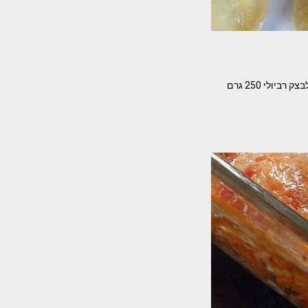
איזה מתכון משגע לרביולי גבינות ברוטב שמנת וממרח עגבניות מיובשות. מאת – מעיין פוגל המרכיבים- לבצק רביולי 250 גרם