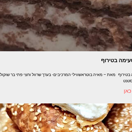
עימה בטירוף
סטנט
כאן