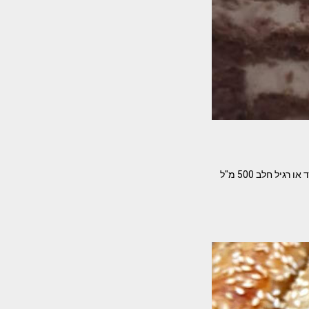
עוגת ביסקוויטים טעימה בטירוף מאת – מאיה בוטראשווילי המרכיבים- בערך שרוול וחצי פתי בר שוקולד או רגיל חלב 500 מ"ל