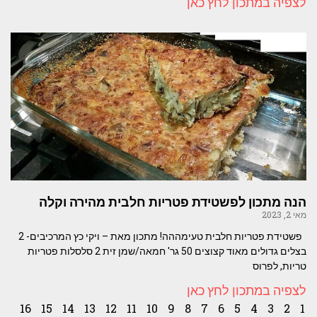
לצפיה במתכון לחץ כאן
הנה מתכון לפשטידת פטריות חלבית מהירה וקלה
מאי 2, 2023
פשטידת פטריות חלבית טעימההה! מתכון מאת – ויקי כץ המרכיבים- 2
בצלים גדולים מאוד קצוצים 50 גר' חמאה/שמן זית 2 סלסלות פטריות
טריות, לפרוס
לצפיה במתכון לחץ כאן
16
15
14
13
12
11
10
9
8
7
6
5
4
3
2
1