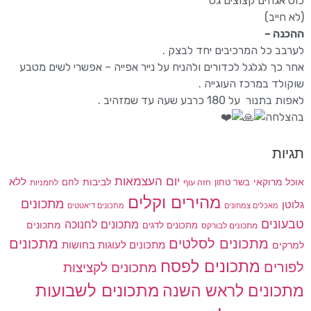
כוס אגוזים קצוצים גס
(לא חייב)
ההכנה –
לערבב כל המרכיבים יחד לבצק .
אחר כך לגלגל לכדורים ולהניח על נייר אפייה – אפשרי לשים מטבע
שוקולד במרכז העוגייה .
לאפות בתנור על 180 כרבע שעה עד שמזהיב .
בהצלחה
תגיות
יום העצמאות
לביבות
ללא
אוכל מרוקאי
בשר טחון
חזה עוף
לחם
לחמניות
מהירים וקלים
מתכונים
גלוטן
מאכלים צמחונים
מתכונים דיאטטים
טבעונים
מתכונים לחנוכה
מתכונים לדגים
מתכונים
מתכונים לבורקס
מתכונים
מתכונים לסלטים
מתכונים לעוגות בחושות
למרקים
מתכונים לפסח
לפורים
מתכונים לקציצות
מתכונים לשבועות
מתכונים לראש השנה