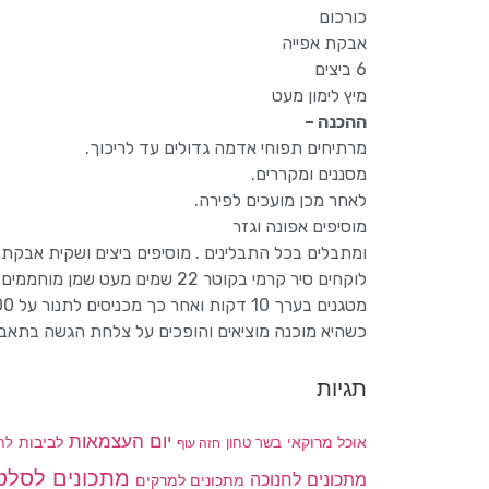
כורכום
אבקת אפייה
6 ביצים
מיץ לימון מעט
ההכנה –
מרתיחים תפוחי אדמה גדולים עד לריכוך.
מסננים ומקררים.
לאחר מכן מועכים לפירה.
מוסיפים אפונה וגזר
ומתבלים בכל התבלינים . מוסיפים ביצים ושקית אבקת א
לוקחים סיר קרמי בקוטר 22 שמים מעט שמן מוחממים ואז שופכים את כל הבלילה .
מטגנים בערך 10 דקות ואחר כך מכניסים לתנור על 200 מעלות עד שהיא מוכנה וזהובה מלמעלה
כשהיא מוכנה מוציאים והופכים על צלחת הגשה בתאבו
תגיות
יום העצמאות
לביבות
אוכל מרוקאי
בשר טחון
חזה עוף
לח
מתכונים לסלט
מתכונים לחנוכה
מתכונים למרקים