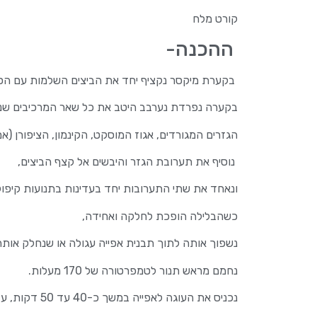
קורט מלח
ההכנה-
בקערת מיקסר נקציף יחד את הביצים השלמות עם הסוכ
בקערה נפרדת נערבב היטב את כל שאר המרכיבים שנו
הגזרים המגורדים, אגוז המוסקט, הקינמון, הציפורן (אם
נוסיף את תערובת הגזר והיבשים אל קצף הביצים,
ונאחד את שתי התערובות יחד בעדינות בתנועות קיפול,
כשהבלילה הופכת לחלקה ואחידה,
נשפוך אותה לתוך תבנית אפייה עגולה או שנחלק אותה ב
נחמם מראש תנור לטמפרטורה של 170 מעלות.
נכניס את העוגה לאפייה במשך כ-40 עד 50 דקות, עד שהיא מתייצבת לחלוטין וקיסם הננעץ במרכזה יוצא יבש.