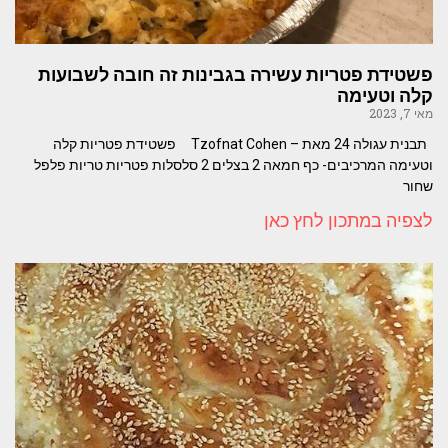
פשטידת פטריות עשירה בגבינות זה חובה לשבועות
קלה וטעימה
מאי 7, 2023
תבנית עגולה 24 מאת – Tzofnat Cohen פשטידת פטריות קלה
וטעימה המרכיבים- כף חמאה 2 בצלים 2 סלסלות פטריות טריות פלפל
שחור
לצפיה במתכון לחץ כאן