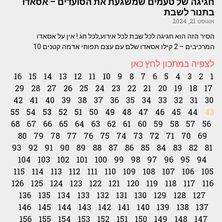
חגיגה של טעמים שמשגעת את הסועדים – אסאדו
בתנור לשבת
אוגוסט 21, 2024
הסיר הזה הוא חגיגה לכל שבת לכל אירוע,לכל חג ! אין על אסאדו
המרכיבים – 2 קילו אסאדו שלם עם עצם תפוחי אדמה קטנים 10
לצפיה במתכון לחץ כאן
16
15
14
13
12
11
10
9
8
7
6
5
4
3
2
1
29
28
27
26
25
24
23
22
21
20
19
18
17
42
41
40
39
38
37
36
35
34
33
32
31
30
55
54
53
52
51
50
49
48
47
46
45
44
43
68
67
66
65
64
63
62
61
60
59
58
57
56
80
79
78
77
76
75
74
73
72
71
70
69
93
92
91
90
89
88
87
86
85
84
83
82
81
104
103
102
101
100
99
98
97
96
95
94
115
114
113
112
111
110
109
108
107
106
105
126
125
124
123
122
121
120
119
118
117
116
136
135
134
133
132
131
130
129
128
127
146
145
144
143
142
141
140
139
138
137
156
155
154
153
152
151
150
149
148
147