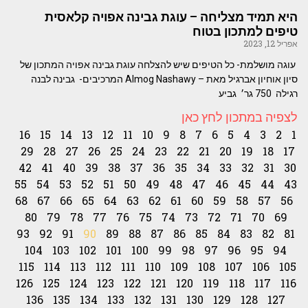
היא תמיד מצליחה – עוגת גבינה אפויה קלאסית
טיפים למתכון בטוח
אפריל 12, 2023
עוגה מושלמת- כל הטיפים שיש להצלחה עוגת גבינה אפויה המתכון של
סיון אוחיון אברגיל מאת – Almog Nashawy המרכיבים- גבינה לבנה
רגילה 750 גר׳ גביע
לצפיה במתכון לחץ כאן
16
15
14
13
12
11
10
9
8
7
6
5
4
3
2
1
29
28
27
26
25
24
23
22
21
20
19
18
17
42
41
40
39
38
37
36
35
34
33
32
31
30
55
54
53
52
51
50
49
48
47
46
45
44
43
68
67
66
65
64
63
62
61
60
59
58
57
56
80
79
78
77
76
75
74
73
72
71
70
69
93
92
91
90
89
88
87
86
85
84
83
82
81
104
103
102
101
100
99
98
97
96
95
94
115
114
113
112
111
110
109
108
107
106
105
126
125
124
123
122
121
120
119
118
117
116
136
135
134
133
132
131
130
129
128
127