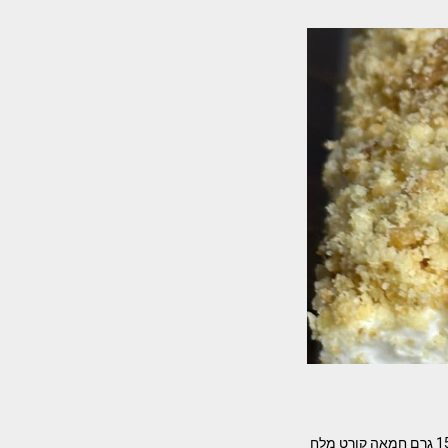
Tehila shlomovitz עוגת גבינה ופירורים מתכון מנצח המרכיבים – כוס וחצי קמח כפית אבקת אפיה 150 גרם חמאה קורט מלח