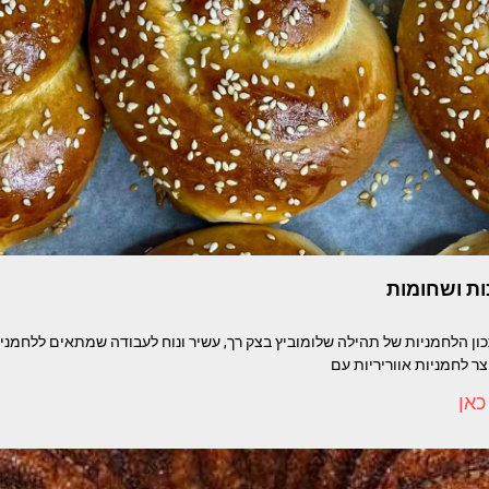
ות ושחומות
Tehila Shlom מתכון הלחמניות של תהילה שלומוביץ בצק רך, עשיר ונוח לעבודה שמתאים ללחמ
צר לחמניות אווריריות עם
כאן