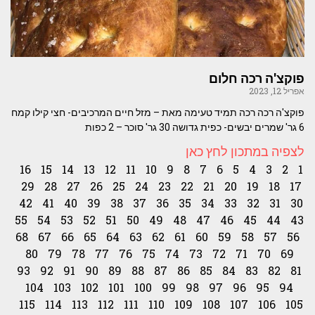
פוקצ'ה רכה חלום
אפריל 12, 2023
פוקצ'ה רכה רכה תמיד טעימה מאת – מזל חיים המרכיבים- חצי קילו קמח
6 גר' שמרים יבשים- כפית גדושה 30 גר' סוכר – 2 כפות
לצפיה במתכון לחץ כאן
16
15
14
13
12
11
10
9
8
7
6
5
4
3
2
1
29
28
27
26
25
24
23
22
21
20
19
18
17
42
41
40
39
38
37
36
35
34
33
32
31
30
55
54
53
52
51
50
49
48
47
46
45
44
43
68
67
66
65
64
63
62
61
60
59
58
57
56
80
79
78
77
76
75
74
73
72
71
70
69
93
92
91
90
89
88
87
86
85
84
83
82
81
104
103
102
101
100
99
98
97
96
95
94
115
114
113
112
111
110
109
108
107
106
105