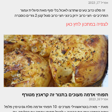
אפריל 17, 2023
זה סלט כרוב טעים שתרצו לאכול בלי סוף מאת סיגלית עמגר
המרכיבים- חצי כרוב ירוק בינוני חצי כרוב סגול קטן 2 גזרים כוסברה
לצפיה במתכון לחץ כאן
תפוחי אדמה מעוכים בתנור זה קראנץ מטורף
אפריל 16, 2023
מאת – מאיה בוטראשווילי מצרכים- 10 תפוחי אדמה מלח גס טימין פלפל
שחור רוזמרין שמן זית ההכנה – לבשל תפוחי אדמה עם הקליפה עד