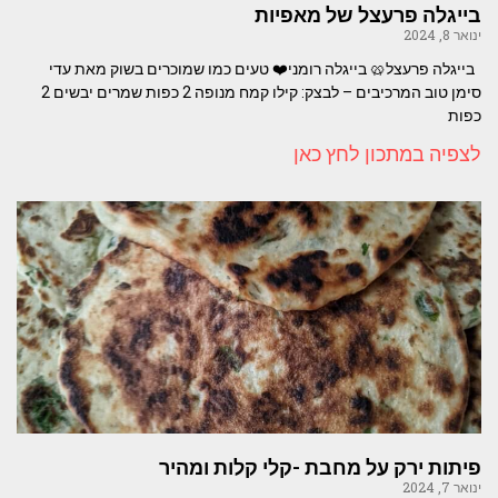
בייגלה פרעצל של מאפיות
ינואר 8, 2024
בייגלה פרעצל🥨 בייגלה רומני⁦❤️⁩⁦⁩ טעים כמו שמוכרים בשוק מאת עדי
סימן טוב המרכיבים – לבצק: קילו קמח מנופה 2 כפות שמרים יבשים 2
כפות
לצפיה במתכון לחץ כאן
פיתות ירק על מחבת -קלי קלות ומהיר
ינואר 7, 2024