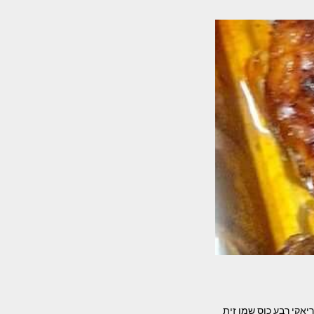
פפריקה 2 כפות דבש או סילאן כף טריאקי רבע כוס שמן זית