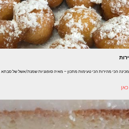
רות
כאן