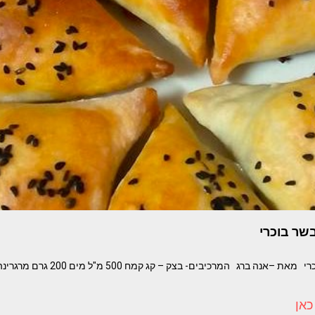
בשר בוכרי
גוז'גיז'ה – בורקס בשר בוכרי מאת –אנה ברג
כאן