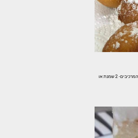
הסופגניות שתמיד אני מכינה הכי מהירות הכי טעימות מתכון – מאיה סופגניות שמנת/אשל של סבתא המרכיבים- 2 שמנת או