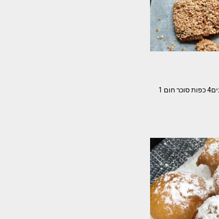
עוגיות שומשום – מהירות והכי טעימות ללא קמח ללא גלוטן המתכון: של תמי מורד המרכיבים- 4 חלבונים4 כפות סוכר חום 1