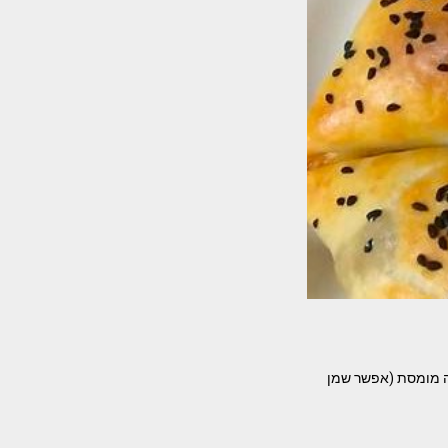
 המרכיבים- בצק – קג קמח 500 מ"ל מים 200 גרם מרגרינה מומסת (אפשר שמן