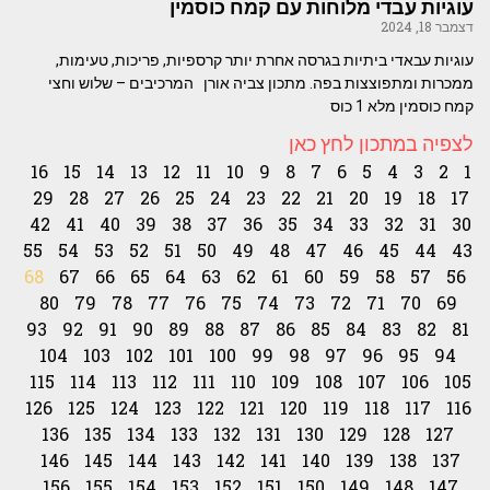
עוגיות עבדי מלוחות עם קמח כוסמין
דצמבר 18, 2024
עוגיות עבאדי ביתיות בגרסה אחרת יותר קרספיות, פריכות, טעימות,
ממכרות ומתפוצצות בפה. מתכון צביה אורן המרכיבים – שלוש וחצי
קמח כוסמין מלא 1 כוס
לצפיה במתכון לחץ כאן
16
15
14
13
12
11
10
9
8
7
6
5
4
3
2
1
29
28
27
26
25
24
23
22
21
20
19
18
17
42
41
40
39
38
37
36
35
34
33
32
31
30
55
54
53
52
51
50
49
48
47
46
45
44
43
68
67
66
65
64
63
62
61
60
59
58
57
56
80
79
78
77
76
75
74
73
72
71
70
69
93
92
91
90
89
88
87
86
85
84
83
82
81
104
103
102
101
100
99
98
97
96
95
94
115
114
113
112
111
110
109
108
107
106
105
126
125
124
123
122
121
120
119
118
117
116
136
135
134
133
132
131
130
129
128
127
146
145
144
143
142
141
140
139
138
137
156
155
154
153
152
151
150
149
148
147