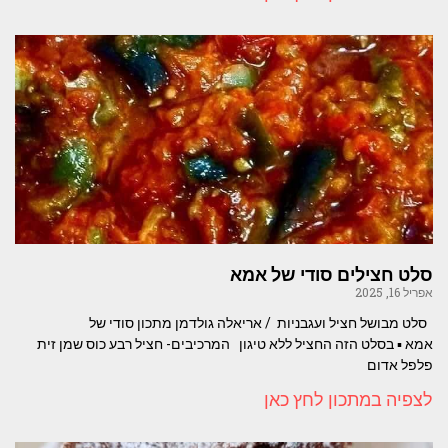
סלט חצילים סודי של אמא
אפריל 16, 2025
סלט מבושל חציל ועגבניות / אריאלה גולדמן מתכון סודי של
אמא ▪︎ בסלט הזה החציל ללא טיגון המרכיבים- חציל רבע כוס שמן זית
פלפל אדום
לצפיה במתכון לחץ כאן