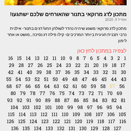
מתכון לדג מרוקאי בתנור שהאורחים שלכם ישתגעו!
אפריל 9, 2025
מתכון לדג מרוקאי משגע שיהיה נהדר לשולחן החג! דגים בתנור- אילנית
כרבי תבנית חגיגית ביותר המרכיבים- קילו פילה דג נסיכה , מושט או אחר
לימון
לצפיה במתכון לחץ כאן
16
15
14
13
12
11
10
9
8
7
6
5
4
3
2
1
29
28
27
26
25
24
23
22
21
20
19
18
17
42
41
40
39
38
37
36
35
34
33
32
31
30
55
54
53
52
51
50
49
48
47
46
45
44
43
68
67
66
65
64
63
62
61
60
59
58
57
56
80
79
78
77
76
75
74
73
72
71
70
69
93
92
91
90
89
88
87
86
85
84
83
82
81
104
103
102
101
100
99
98
97
96
95
94
115
114
113
112
111
110
109
108
107
106
105
126
125
124
123
122
121
120
119
118
117
116
136
135
134
133
132
131
130
129
128
127