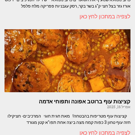
אורז גזר בצל חצי ק"ג בשר בקר, רסק עגבניות פפריקה מלח פלפל
לצפיה במתכון לחץ כאן
קציצות עוף ברוטב אפונה ותפוחי אדמה
אפריל 16, 2025
קציצות עוף מטריפות בהבטחה! מאת חגית חוגי המרכיבים- חציקילו
חזה עוף טחון 3 כפות קמח מצה ביצה אחת תפו"א קטן מגורד
לצפיה במתכון לחץ כאן