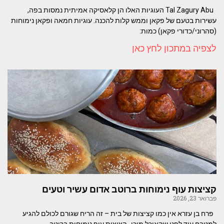
Tal Zagury Abu העוגיות האלו הן קלאסיקה אמיתית נמסות בפה,
עשירות בטעם של פקאן וממש קלות להכנה. עוגיות חמאה ופקאן נימוחות
(סהרוני/כדורי פקאן) כמות:
לצפיה במתכון לחץ כאן
קציצות עוף נימוחות ברוטב אדום עשיר וטעים
פברואר 23, 2026
פרח בן עזרא אין כמו קציצות של בית – זה הריח שגורם לכולם להגיע
למטבח עוד לפני שהאוכל מוכן ​קציצות עוף נימוחות ברוטב