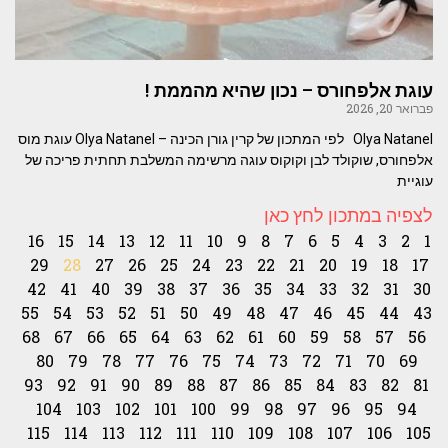
עוגת אלפחורס – נכון שהיא מהממת !
פברואר 20, 2026
Olya Natanel לפי המתכון של קרין גורן הכינה – Olya Natanel עוגת מוס
אלפחורס, שוקולד לבן וקוקוס עוגה מרשימה המשלבת תחתית פריכה של
עוגיית
לצפיה במתכון לחץ כאן
16
15
14
13
12
11
10
9
8
7
6
5
4
3
2
1
29
28
27
26
25
24
23
22
21
20
19
18
17
42
41
40
39
38
37
36
35
34
33
32
31
30
55
54
53
52
51
50
49
48
47
46
45
44
43
68
67
66
65
64
63
62
61
60
59
58
57
56
80
79
78
77
76
75
74
73
72
71
70
69
93
92
91
90
89
88
87
86
85
84
83
82
81
104
103
102
101
100
99
98
97
96
95
94
115
114
113
112
111
110
109
108
107
106
105