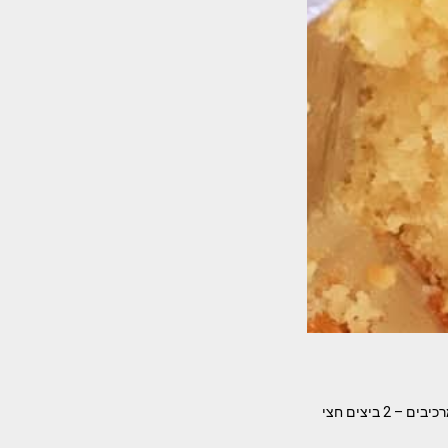
עוגת תפוזים מושלמת.( ללא מיקסר) בעונת התפוזים כל שבוע אני מכינה אותה לתבנית אחת אינגליש המרכיבים – 2 ביצים חצי