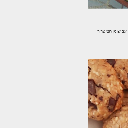
'מן המרכיבים- בצל קצוץ 600 גר בשר טחון טרי עם שומן חצי צרור