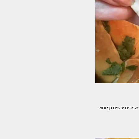
מתכון מאת – לבשל ולאפות עם ליטל המרכיבים- 1 קילו קמח מנופה 2 כפות שמרים יבשים כף וחצי