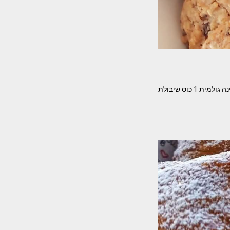
עוגיות שיבולת שועל😋 קלות טעימות המרכיבים – ביצה 3 כפות סוכר שליש כוס שמן 2 כפות שטוחות טחינה גולמית 1 כוס שיבולת