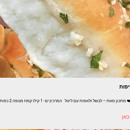
פות
לחמניות שום מטריפות❤️ 
כאן