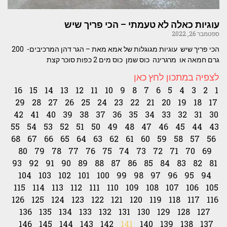
עוגיות כאלה לא טעמתי – הכי פריך שיש
ספטמבר 26, 2022
הכי פריך שיש עוגיות מגוגלות של אמא מאת – הגר דהן המרכיבים- 200
גרם חמאה או מרגרינה כוס שמן כוס מים 2 כפות סוכר קצת
לצפיה במתכון לחץ כאן
16
15
14
13
12
11
10
9
8
7
6
5
4
3
2
1
29
28
27
26
25
24
23
22
21
20
19
18
17
42
41
40
39
38
37
36
35
34
33
32
31
30
55
54
53
52
51
50
49
48
47
46
45
44
43
68
67
66
65
64
63
62
61
60
59
58
57
56
80
79
78
77
76
75
74
73
72
71
70
69
93
92
91
90
89
88
87
86
85
84
83
82
81
104
103
102
101
100
99
98
97
96
95
94
115
114
113
112
111
110
109
108
107
106
105
126
125
124
123
122
121
120
119
118
117
116
136
135
134
133
132
131
130
129
128
127
146
145
144
143
142
141
140
139
138
137