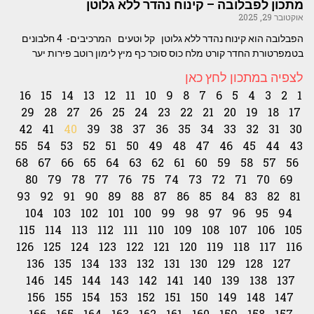
מתכון לפבלובה – קינוח נהדר ללא גלוטן
אוקטובר 29, 2025
הפבלובה הוא קינוח נהדר ללא גלוטן קל וטעים המרכיבים- 4 חלבונים
בטמפרטורת החדר קורט מלח כוס סוכר כף מיץ לימון רוטב פירות יער
לצפיה במתכון לחץ כאן
16
15
14
13
12
11
10
9
8
7
6
5
4
3
2
1
29
28
27
26
25
24
23
22
21
20
19
18
17
42
41
40
39
38
37
36
35
34
33
32
31
30
55
54
53
52
51
50
49
48
47
46
45
44
43
68
67
66
65
64
63
62
61
60
59
58
57
56
80
79
78
77
76
75
74
73
72
71
70
69
93
92
91
90
89
88
87
86
85
84
83
82
81
104
103
102
101
100
99
98
97
96
95
94
115
114
113
112
111
110
109
108
107
106
105
126
125
124
123
122
121
120
119
118
117
116
136
135
134
133
132
131
130
129
128
127
146
145
144
143
142
141
140
139
138
137
156
155
154
153
152
151
150
149
148
147
166
165
164
163
162
161
160
159
158
157